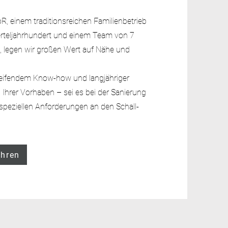
 einem traditionsreichen Familienbetrieb
erteljahrhundert und einem Team von 7
l, legen wir großen Wert auf Nähe und
fgreifendem Know-how und langjähriger
 Ihrer Vorhaben – sei es bei der Sanierung
speziellen Anforderungen an den Schall-
ahren