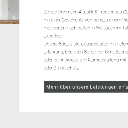
Bei der Vohmann Akustik & Trockenbau GbR,
mit einer Geschichte von nahezu einem Vi
motivierten Fachkräften in Weissach im Ta
Expertise.
Unsere Spezialisten, ausgestattet mit tie
Erfahrung, begleiten Sie bei der Umsetzung
oder der individuellen Raumgestaltung mit 
oder Brandschutz.
Mehr über unsere Leistungen erf