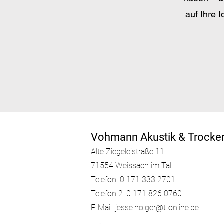
auf Ihre
Vohmann Akustik & Trock
Alte Ziegeleistraße 11
71554 Weissa
ch im
Tal
Telefon: 0 171 333 2701
Telefon 2:
0 171 826 0760
E-Mail:
jesse.holger@t-online.de