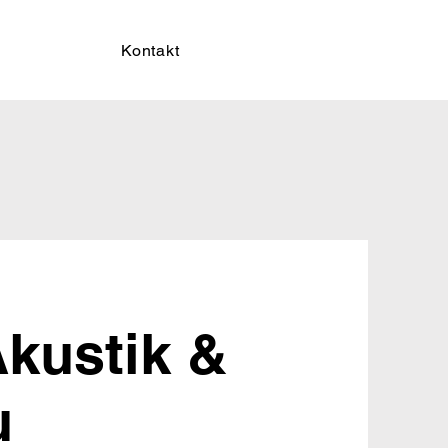
Kontakt
kustik &
u