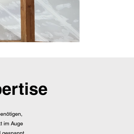
pertise
benötigen,
kt im Auge
d gespannt