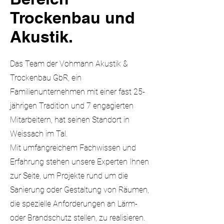
Trockenbau und
Akustik.
Das Team der Vohmann Akustik &
Trockenbau GbR, ein
Familienunternehmen mit einer fast 25-
jährigen Tradition und 7 engagierten
Mitarbeitern, hat seinen Standort in
Weissach im Tal.
Mit umfangreichem Fachwissen und
Erfahrung stehen unsere Experten Ihnen
zur Seite, um Projekte rund um die
Sanierung oder Gestaltung von Räumen,
die spezielle Anforderungen an Lärm-
oder Brandschutz stellen, zu realisieren.